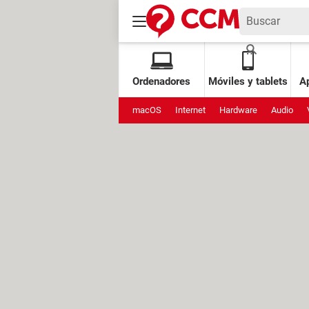
Ordenadores
Móviles y tablets
Ap
macOS
Internet
Hardware
Audio