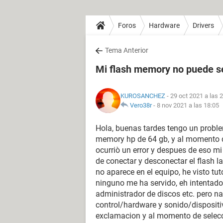
Foros
Hardware
Drivers
Tema Anterior
Mi flash memory no puede se
KUROSANCHEZ
- 29 oct 2021 a las 
Vero38r
-
8 nov 2021 a las 18:05
Hola, buenas tardes tengo un probl
memory hp de 64 gb, y al momento de 
ocurriò un error y despues de eso mi
de conectar y desconectar el flash l
no aparece en el equipo, he visto tu
ninguno me ha servido, eh intentado
administrador de discos etc. pero n
control/hardware y sonido/dispositi
exclamacion y al momento de selec