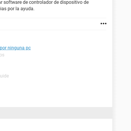
ar software de controlador de dispositivo de
as por la ayuda.
 por ninguna pc
ros
Guide