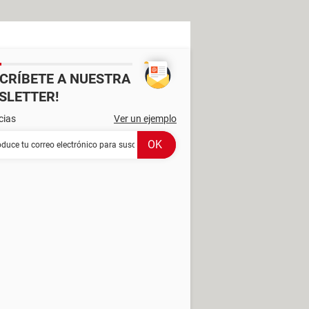
SCRÍBETE A NUESTRA
SLETTER!
cias
Ver un ejemplo