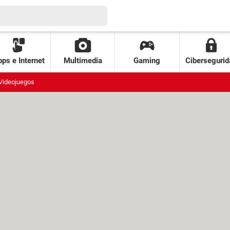
ps e Internet
Multimedia
Gaming
Cibersegurid
Videojuegos