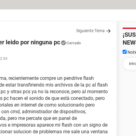
Siguiente Tema
¡SU
r leido por ninguna pc
NEW
Cerrado
Noti
22:34
ema, recientemente compre un pendrive flash
estar transfiriendo mis archivos de la pc al flash
 pc y otras pcs ya no la reconoce, pero al momento
as pc hacen el sonido de que està conectado, pero
toriales en internet de como solucionarlo pero
 con cmd, administrador de dispositivos,
ada, pero me percate que en panel de
vos e impresoras aparece mi flash con un signo de
cionar solucion de problemas me sale una ventana