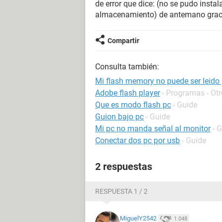
de error que dice: (no se pudo instal
almacenamiento) de antemano graci
Compartir
Consulta también:
Mi flash memory no puede ser leido
Adobe flash player
- Programas - Ot
Que es modo flash pc
- Guide
Guion bajo pc
- Guide
Mi pc no manda señal al monitor
- 
Conectar dos pc por usb
- Guide
2 respuestas
RESPUESTA 1 / 2
MiguelY2542
1.048