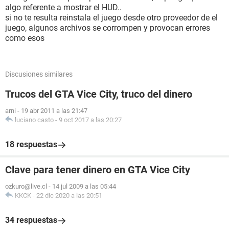
algo referente a mostrar el HUD..
si no te resulta reinstala el juego desde otro proveedor de el
juego, algunos archivos se corrompen y provocan errores
como esos
Discusiones similares
Trucos del GTA Vice City, truco del dinero
arni
-
19 abr 2011 a las 21:47
luciano casto
-
9 oct 2017 a las 20:27
18 respuestas
Clave para tener dinero en GTA Vice City
ozkuro@live.cl
-
14 jul 2009 a las 05:44
KKCK
-
22 dic 2020 a las 20:51
34 respuestas