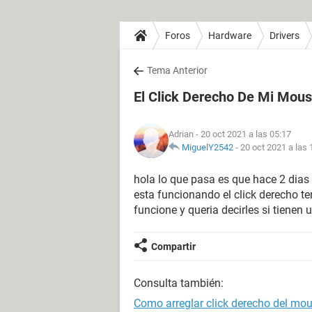
Foros
Hardware
Drivers
Tema Anterior
El Click Derecho De Mi Mou
Adrian
- 20 oct 2021 a las 05:17
MiguelY2542
-
20 oct 2021 a las 
hola lo que pasa es que hace 2 dia
esta funcionando el click derecho te
funcione y queria decirles si tienen 
Compartir
Consulta también:
Como arreglar click derecho del mo