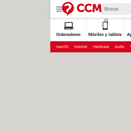
Ordenadores
Móviles y tablets
Ap
macOS
Internet
Hardware
Audio