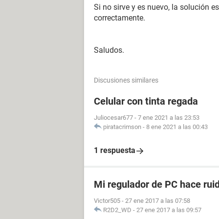
Si no sirve y es nuevo, la solución e
correctamente.
Saludos.
Discusiones similares
Celular con tinta regada
Juliocesar677
-
7 ene 2021 a las 23:53
piratacrimson
-
8 ene 2021 a las 00:43
1 respuesta
Mi regulador de PC hace ruid
Victor505
-
27 ene 2017 a las 07:58
R2D2_WD
-
27 ene 2017 a las 09:57