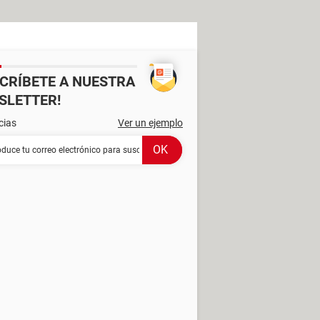
SCRÍBETE A NUESTRA
SLETTER!
cias
Ver un ejemplo