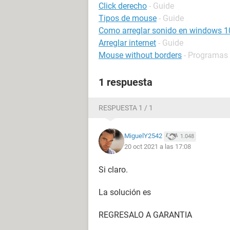
Click derecho
- Guide
Tipos de mouse
- Guide
Como arreglar sonido en windows 1
Arreglar internet
- Guide
Mouse without borders
- Programas 
1 respuesta
RESPUESTA 1 / 1
MiguelY2542
1.048
20 oct 2021 a las 17:08
Si claro.
La solución es
REGRESALO A GARANTIA