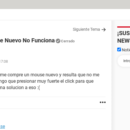
Siguiente Tema
¡SU
se Nuevo No Funciona
NEW
Cerrado
Noti
17:08
s me compre un mouse nuevo y resulta que no me
ngo que presionar muy fuerte el click para que
una solucion a eso :(
use