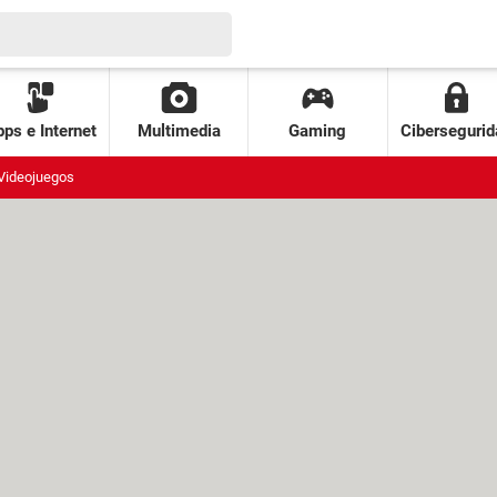
ps e Internet
Multimedia
Gaming
Cibersegurid
Videojuegos