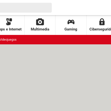
ps e Internet
Multimedia
Gaming
Cibersegurid
Videojuegos