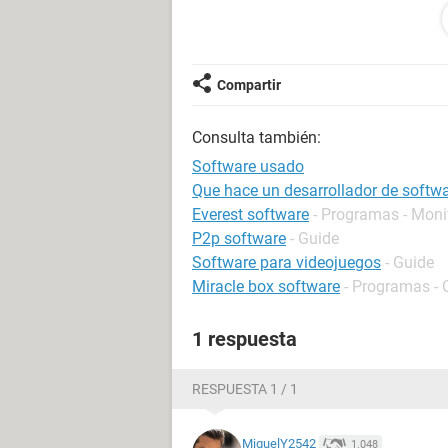
Tengo mucha curiosidad, gracias d
Configuración:
Windows / Chrome 93.0.
Compartir
Consulta también:
Software usado
Que hace un desarrollador de softw
Everest software
- Programas - Moni
P2p software
- Guide
Software para videojuegos
- Guide
Miracle box software
- Programas - 
1 respuesta
RESPUESTA 1 / 1
MiguelY2542
1.048