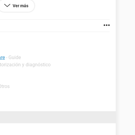
Ver más
e antemano.
4577.82
are
- Guide
torización y diagnóstico
Otros