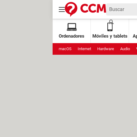
Ordenadores
Móviles y tablets
Ap
macOS
Internet
Hardware
Audio