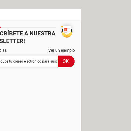
SCRÍBETE A NUESTRA
SLETTER!
cias
Ver un ejemplo