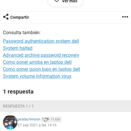
Ver más
se queda en negro.
Lo único que quiero es recuperar todo lo que tengo, ya que
es la única compu que tengo???? espero puedan ayudarme
Compartir
De ante mano, muchas gracias ????????
Consulta también:
Password authentication system dell
System halted
Configuración:
Android / Chrome 93.0.4577.82
Advanced archive password recovery
Como poner arroba en laptop dell
Como poner guion bajo en laptop dell
System volume information virus
1 respuesta
RESPUESTA 1 / 1
piratacrimson
11.636
27 sep 2021 a las 14:16