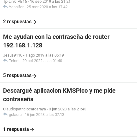
Tp-Link_AB16
-
16 sep 2019 a las 21:21
Yennifer
-
25 mar 2020 a las 17:42
2 respuestas
Me ayudan con la contraseña de router
192.168.1.128
Jesus9110
-
1 ago 2019 a las 05:19
Telcel
-
20 oct 2022 a las 01:40
5 respuestas
Descargué aplicacion KMSPico y me pide
contraseña
Claudiopatriciocaroaraya
-
3 jun 2023 a las 21:43
gslaura
-
16 jun 2023 a las 07:13
1 respuesta