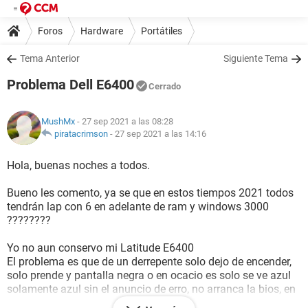
Foros
Hardware
Portátiles
Tema Anterior
Siguiente Tema
Problema Dell E6400
Cerrado
MushMx
- 27 sep 2021 a las 08:28
piratacrimson
-
27 sep 2021 a las 14:16
Hola, buenas noches a todos.
Bueno les comento, ya se que en estos tiempos 2021 todos
tendrán lap con 6 en adelante de ram y windows 3000
????????
Yo no aun conservo mi Latitude E6400
El problema es que de un derrepente solo dejo de encender,
solo prende y pantalla negra o en ocacio es solo se ve azul
solamente azul sin el anuncio de erro, no arranca la bios, en
algunas ocacio es se llega a ver el loco de Dell pero rápido