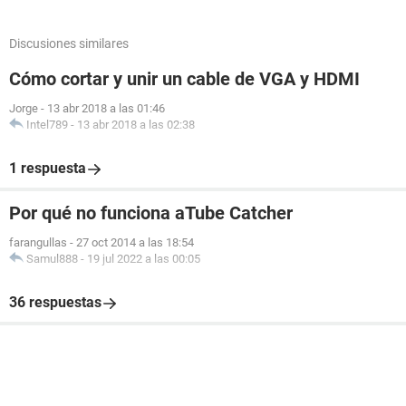
Discusiones similares
Cómo cortar y unir un cable de VGA y HDMI
Jorge
-
13 abr 2018 a las 01:46
Intel789
-
13 abr 2018 a las 02:38
1 respuesta
Por qué no funciona aTube Catcher
farangullas
-
27 oct 2014 a las 18:54
Samul888
-
19 jul 2022 a las 00:05
36 respuestas