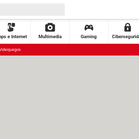
ps e Internet
Multimedia
Gaming
Cibersegurid
Videojuegos