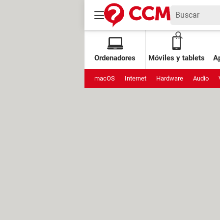
Ordenadores
Móviles y tablets
Ap
macOS
Internet
Hardware
Audio