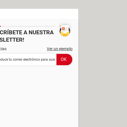
SCRÍBETE A NUESTRA
SLETTER!
cias
Ver un ejemplo