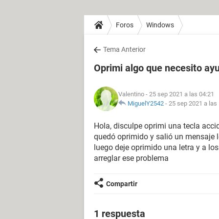
Foros
Windows
Tema Anterior
Oprimi algo que necesito ay
Valentino
- 25 sep 2021 a las 04:21
MiguelY2542
-
25 sep 2021 a las
Hola, disculpe oprimi una tecla acc
quedó oprimido y salió un mensaje le
luego deje oprimido una letra y a los
arreglar ese problema
Compartir
1 respuesta