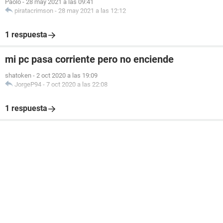
Paolo
-
28 may 2021 a las 09:41
piratacrimson
-
28 may 2021 a las 12:12
1 respuesta
mi pc pasa corriente pero no enciende
shatoken
-
2 oct 2020 a las 19:09
JorgeP94
-
7 oct 2020 a las 22:08
1 respuesta