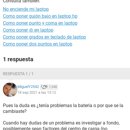
Consulta también:
No enciende mi laptop
Como poner guión bajo en laptop hp
Como poner punto y coma en laptop
Como poner @ en laptop
Como poner grados en teclado de laptop
Como poner dos puntos en laptop
1 respuesta
RESPUESTA 1 / 1
MiguelY2542
1.048
18 sep 2021 a las 15:12
Pues la duda es ¿tenía problemas la batería o por que se la
cambiaste?
Cuando hay dudas de un problema es investigar a fondo,
posiblemente sean factores del centro de carga (no