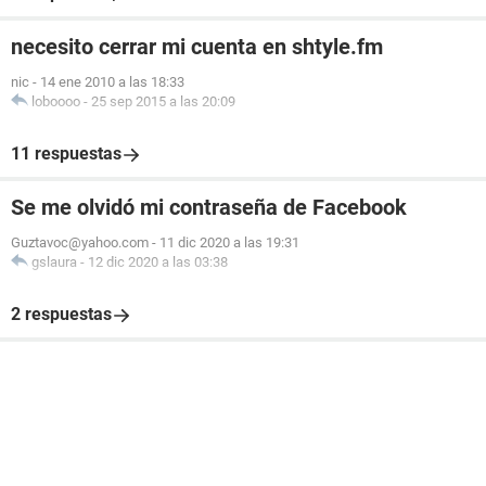
necesito cerrar mi cuenta en shtyle.fm
nic
-
14 ene 2010 a las 18:33
loboooo
-
25 sep 2015 a las 20:09
11 respuestas
Se me olvidó mi contraseña de Facebook
Guztavoc@yahoo.com
-
11 dic 2020 a las 19:31
gslaura
-
12 dic 2020 a las 03:38
2 respuestas