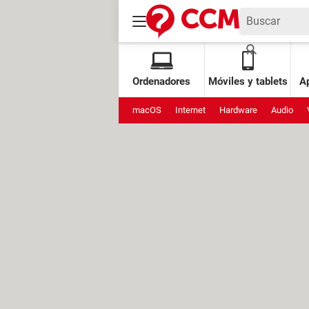
Ordenadores
Móviles y tablets
Ap
macOS
Internet
Hardware
Audio