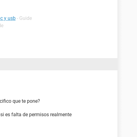
pc y usb
- Guide
de
ifico que te pone?
 si es falta de permisos realmente