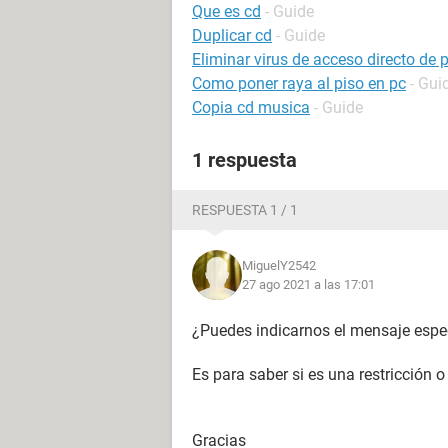
Que es cd
- Guide
Duplicar cd
- Guide
Eliminar virus de acceso directo de 
Como poner raya al piso en pc
- Gui
Copia cd musica
- Guide
1 respuesta
RESPUESTA 1 / 1
MiguelY2542
27 ago 2021 a las 17:01
¿Puedes indicarnos el mensaje espec
Es para saber si es una restricción o
Gracias