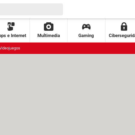
ps e Internet
Multimedia
Gaming
Cibersegurid
Videojuegos