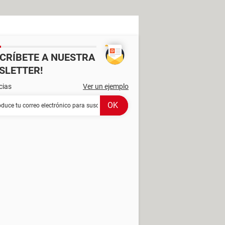
SCRÍBETE A NUESTRA
SLETTER!
cias
Ver un ejemplo