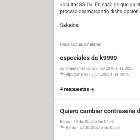
«ocultar SSID». En caso de que quiera
proceso desmarcando dicha opción.
Saludos.
Discusiones similares
especiales de k9999
solomiadanieliko
-
23 nov 2010 a las 00:57
elputomamo
-
3 jun 2023 a las 00:16
4 respuestas
Quiero cambiar contraseña d
Berus
-
19 dic 2020 a las 04:33
Berus
-
20 dic 2020 a las 05:08