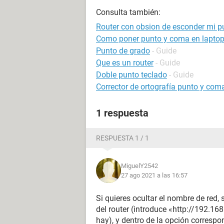
Consulta también:
Router con obsion de esconder mi p
Como poner punto y coma en lapto
Punto de grado
- Guide
Que es un router
- Guide
Doble punto teclado
- Guide
Corrector de ortografía punto y coma
1 respuesta
RESPUESTA 1 / 1
MiguelY2542
27 ago 2021 a las 16:57
Si quieres ocultar el nombre de red,
del router (introduce «http://192.1
hay), y dentro de la opción corresp