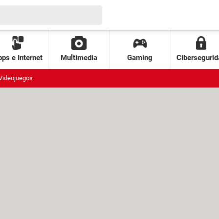
ps e Internet
Multimedia
Gaming
Cibersegurid
Videojuegos