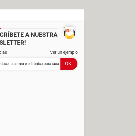
SCRÍBETE A NUESTRA
SLETTER!
cias
Ver un ejemplo