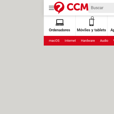
Ordenadores
Móviles y tablets
Ap
macOS
Internet
Hardware
Audio