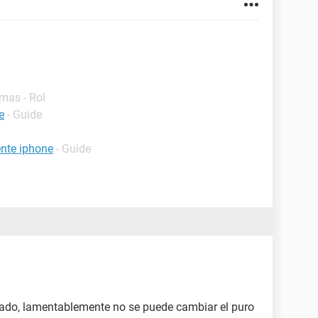
mas - Rol
e
- Guide
nte iphone
- Guide
ñado, lamentablemente no se puede cambiar el puro