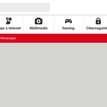
ps e Internet
Multimedia
Gaming
Cibersegurid
Videojuegos