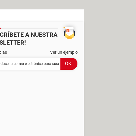
SCRÍBETE A NUESTRA
SLETTER!
cias
Ver un ejemplo