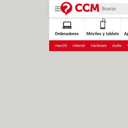
Ordenadores
Móviles y tablets
Ap
macOS
Internet
Hardware
Audio