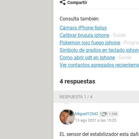
Compartir
Consulta también:
Cámara iPhone 6plus
Calibrar brujula iphone
- Guide
Pokemon rojo fuego iphone
- Progra
Simbolo de grados en teclado iphon
Como abrir odt en iphone
- Guide
Ver contactos agregados recienteme
4 respuestas
RESPUESTA 1 / 4
MiguelY2542
1.048
13 ago 2021 a las 15:25
EL sensor del estabilizador esta da