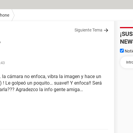
Phone
Siguiente Tema
¡SU
NEW
o
Noti
:43
 la cámara no enfoca, vibra la imagen y hace un
) ! Le golpeó un poquito… suave!! Y enfoca!! Será
arla??? Agradezco la info gente amiga…