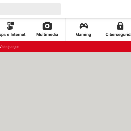
ps e Internet
Multimedia
Gaming
Cibersegurid
Videojuegos