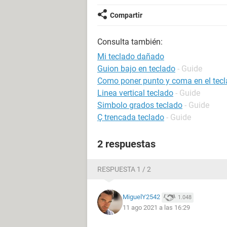
Compartir
Consulta también:
Mi teclado dañado
Guion bajo en teclado
- Guide
Como poner punto y coma en el tec
Linea vertical teclado
- Guide
Simbolo grados teclado
- Guide
Ç trencada teclado
- Guide
2 respuestas
RESPUESTA 1 / 2
MiguelY2542
1.048
11 ago 2021 a las 16:29