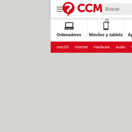
Ordenadores
Móviles y tablets
Ap
macOS
Internet
Hardware
Audio