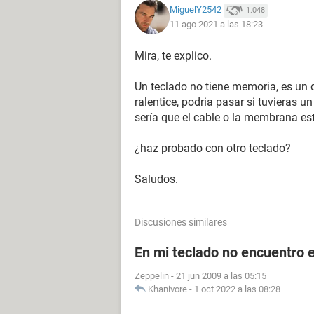
MiguelY2542
1.048
11 ago 2021 a las 18:23
Mira, te explico.
Un teclado no tiene memoria, es un d
ralentice, podria pasar si tuvieras 
sería que el cable o la membrana e
¿haz probado con otro teclado?
Saludos.
Discusiones similares
En mi teclado no encuentro el
Zeppelin
-
21 jun 2009 a las 05:15
Khanivore
-
1 oct 2022 a las 08:28