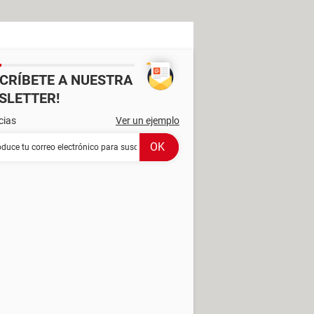
SCRÍBETE A NUESTRA
SLETTER!
cias
Ver un ejemplo