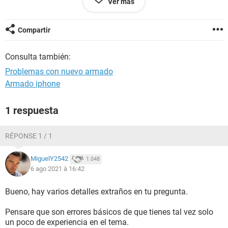
Ver más
Ya probe lo siguiente:
Cambiar la ram de posición, probar poniendo de a un solo
stock en slots diferentes.
Compartir
Encender sin gráfica.
Verificar los valores de voltaje de la fuente.
Consulta también:
Iniciar sin discos duros.
Verificar que todos los cables de alimentación enten
Problemas con nuevo armado
correctamente conectados.
Armado iphone
Retirar la batería de la bios por un minutos para resetear la
bios.
Lo único que no he probado es actualizar la bios, lo cual
1 respuesta
necesitaría un procesador de generación anterior, no sé si a
alguno de ustedes se le puede ocurrir alguna otra cosa por la
RÉPONSE 1 / 1
cual la PC no de video...
Gracias.
MiguelY2542
1.048
6 ago 2021 à 16:42
Bueno, hay varios detalles extraños en tu pregunta.
Pensare que son errores básicos de que tienes tal vez solo
un poco de experiencia en el tema.