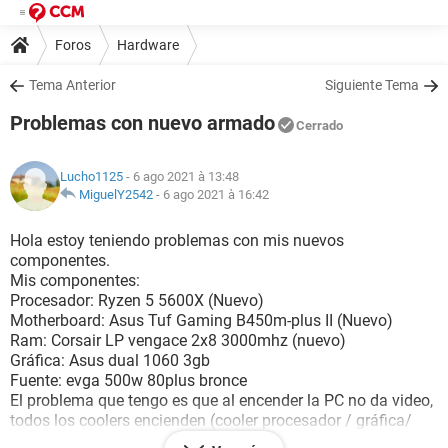
Foros
Hardware
Tema Anterior
Siguiente Tema
Problemas con nuevo armado
Cerrado
Lucho1125
- 6 ago 2021 à 13:48
MiguelY2542
-
6 ago 2021 à 16:42
Hola estoy teniendo problemas con mis nuevos
componentes.
Mis componentes:
Procesador: Ryzen 5 5600X (Nuevo)
Motherboard: Asus Tuf Gaming B450m-plus II (Nuevo)
Ram: Corsair LP vengace 2x8 3000mhz (nuevo)
Gráfica: Asus dual 1060 3gb
Fuente: evga 500w 80plus bronce
El problema que tengo es que al encender la PC no da video,
todos los coolers encienden (cooler procesador / gráfica/
gabinete) y ni siquiera muestra la bios...