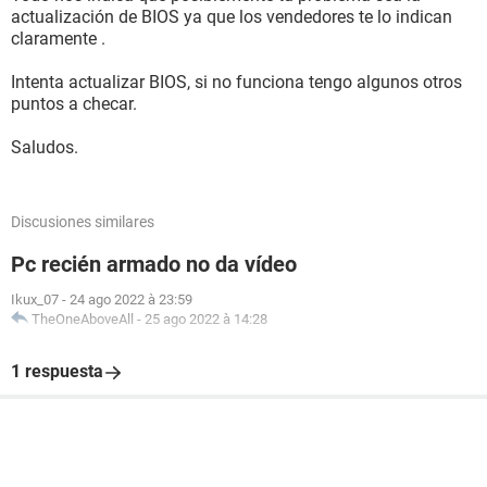
actualización de BIOS ya que los vendedores te lo indican
claramente .
Intenta actualizar BIOS, si no funciona tengo algunos otros
puntos a checar.
Saludos.
Discusiones similares
Pc recién armado no da vídeo
Ikux_07
-
24 ago 2022 à 23:59
TheOneAboveAll
-
25 ago 2022 à 14:28
1 respuesta