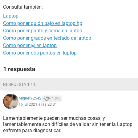
Consulta también:
Laptop
Como poner guión bajo en laptop hp
Como poner punto y coma en laptop
Como poner grados en teclado de laptop
Como poner @ en laptop
Como poner dos puntos en laptop
1 respuesta
RESPUESTA 1 / 1
MiguelY2542
1.048
16 jul 2021 a las 23:31
Lamentablemente pueden ser muchas cosas, y
lamentablemente son difíciles de validar sin tener la Laptop
enfrente para diagnosticar.