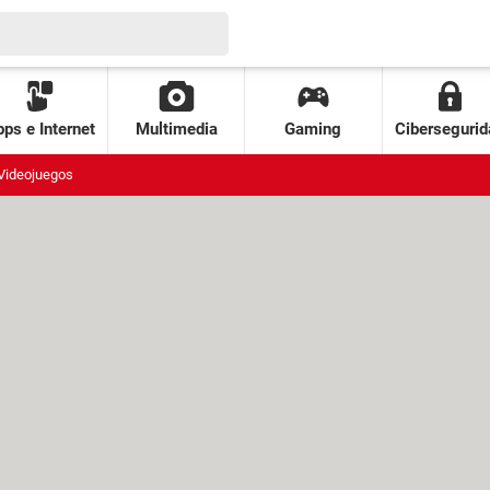
ps e Internet
Multimedia
Gaming
Cibersegurid
Videojuegos