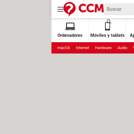
Ordenadores
Móviles y tablets
Ap
macOS
Internet
Hardware
Audio