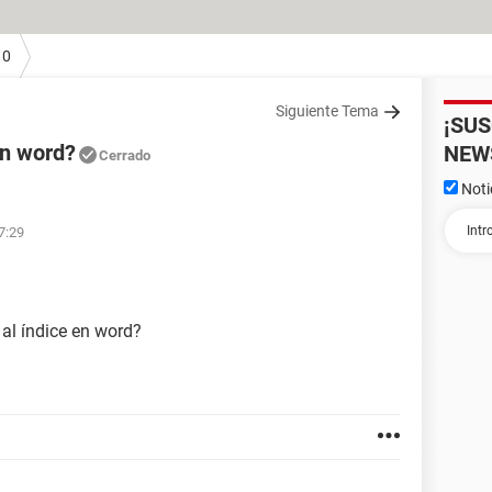
10
Siguiente Tema
¡SU
en word?
NEW
Cerrado
Noti
17:29
 al índice en word?