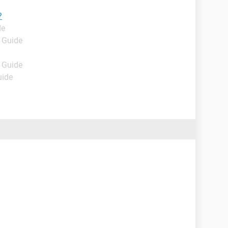
?
de
- Guide
- Guide
uide