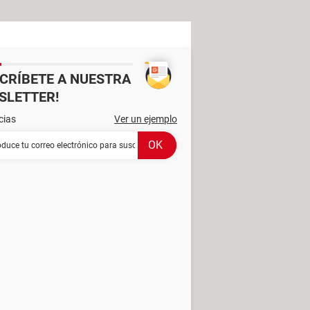
SCRÍBETE A NUESTRA
SLETTER!
cias
Ver un ejemplo