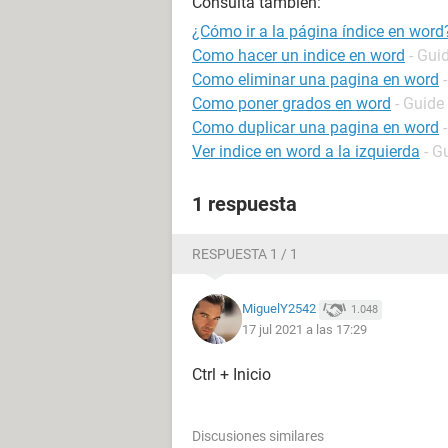
Consulta también:
¿Cómo ir a la página índice en word
Como hacer un indice en word
- Gui
Como eliminar una pagina en word
Como poner grados en word
- Guide
Como duplicar una pagina en word
Ver indice en word a la izquierda
- G
1 respuesta
RESPUESTA 1 / 1
MiguelY2542
1.048
17 jul 2021 a las 17:29
Ctrl + Inicio
Discusiones similares