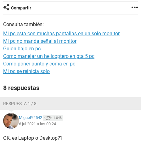
Compartir
Consulta también:
Mi pc esta con muchas pantallas en un solo monitor
Mi pc no manda señal al monitor
Guion bajo en pc
Como manejar un helicoptero en gta 5 pc
Como poner punto y coma en pc
Mi pc se reinicia solo
8 respuestas
RESPUESTA 1 / 8
MiguelY2542
1.048
6 jul 2021 a las 00:24
OK, es Laptop o Desktop??