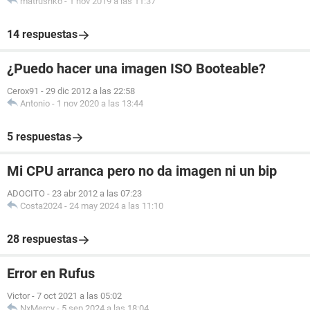
matrushko
-
1 nov 2019 a las 11:37
14 respuestas
¿Puedo hacer una imagen ISO Booteable?
Cerox91
-
29 dic 2012 a las 22:58
Antonio
-
1 nov 2020 a las 13:44
5 respuestas
Mi CPU arranca pero no da imagen ni un bip
ADOCITO
-
23 abr 2012 a las 07:23
Costa2024
-
24 may 2024 a las 11:10
28 respuestas
Error en Rufus
Victor
-
7 oct 2021 a las 05:02
NxMercy
-
5 sep 2024 a las 18:04