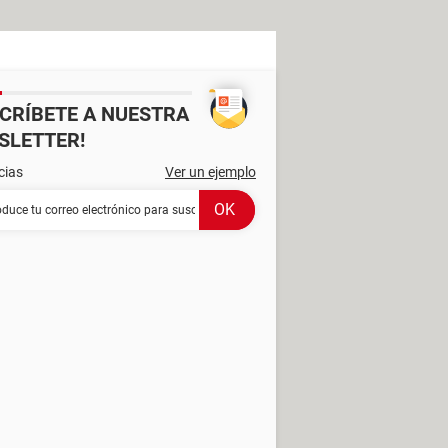
SCRÍBETE A NUESTRA
SLETTER!
cias
Ver un ejemplo