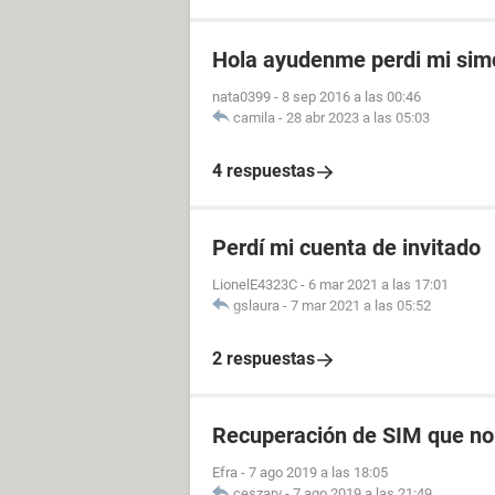
Hola ayudenme perdi mi sim
nata0399
-
8 sep 2016 a las 00:46
camila
-
28 abr 2023 a las 05:03
4 respuestas
Perdí mi cuenta de invitado
LionelE4323C
-
6 mar 2021 a las 17:01
gslaura
-
7 mar 2021 a las 05:52
2 respuestas
Recuperación de SIM que no
Efra
-
7 ago 2019 a las 18:05
ceszarv
-
7 ago 2019 a las 21:49