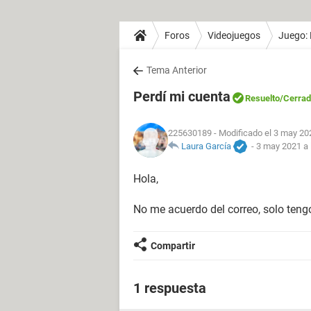
Foros
Videojuegos
Juego: 
Tema Anterior
Perdí mi cuenta
Resuelto
/Cerra
225630189
- Modificado el 3 may 20
Laura García
-
3 may 2021 a 
Hola,
No me acuerdo del correo, solo tengo
Compartir
1 respuesta