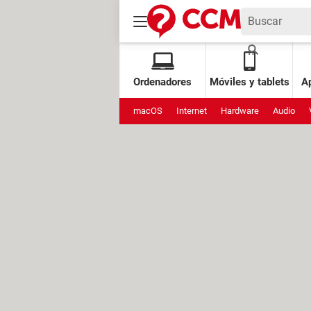
Ordenadores
Móviles y tablets
Ap
macOS
Internet
Hardware
Audio