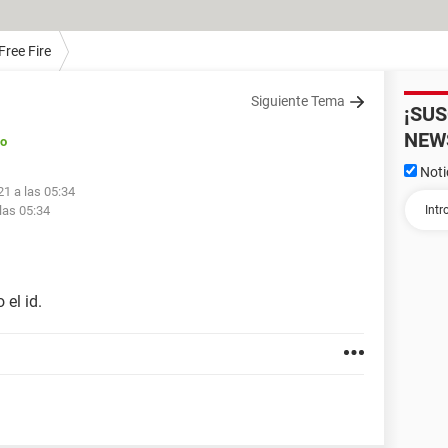
Free Fire
Siguiente Tema
¡SU
NEW
do
Noti
21 a las 05:34
las 05:34
 el id.