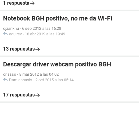
1 respuesta
Notebook BGH positivo, no me da Wi-Fi
djzankhu
-
6 sep 2012 a las 16:28
equirev
-
18 abr 2019 a las 19:49
13 respuestas
Descargar driver webcam positivo BGH
crissss
-
8 mar 2012 a las 04:02
Damianoasis
-
2 oct 2015 a las 05:14
17 respuestas