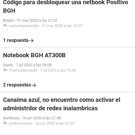
Código para desbloquear una netbook Positivo
BGH
Braian
-
31 mar 2020 a las 01:52
carloslopezjurado
-
31 mar 2020 a las 16:33
1 respuesta
Notebook BGH AT300B
Garrix
-
7 jul 2022 a las 06:08
TheOneAboveAll
-
7 jul 2022 a las 15:26
2 respuestas
Canaima azul, no encuentro como activar el
administrdor de redes inalambricas
Annthony
-
16 jun 2020 a las 21:48
piratacrimson
-
16 jun 2020 a las 22:35