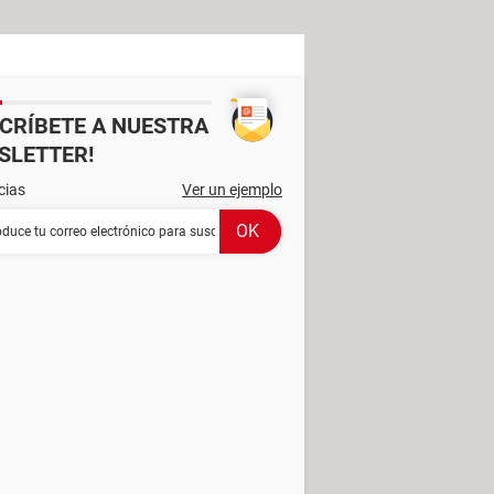
SCRÍBETE A NUESTRA
SLETTER!
cias
Ver un ejemplo