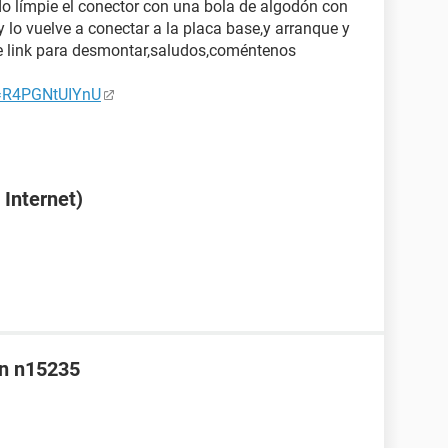
o límpie el conector con una bola de algodón con
y lo vuelve a conectar a la placa base,y arranque y
te link para desmontar,saludos,coméntenos
v=R4PGNtUIYnU
Internet)
nn n15235