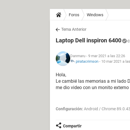
Foros
Windows
Tema Anterior
Laptop Dell inspiron 6400
C
Danmaru
- 9 mar 2021 a las 22:26
piratacrimson
-
10 mar 2021 a la
Hola,
Le cambié las memorias a mi lado De
me dio video con un monito externo
Configuración:
Android / Chrome 89.0.4
Compartir