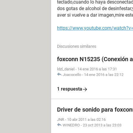
teclado,cuando lo haya desconectad
dos gotas de alcohol de desinfestar,
aver si vuelve a dar imagen,mire es
https://www.youtube.com/watch?
Discusiones similares
foxconn N15235 (Conexión a 
ldzl_daniel
-
14 ene 2016 a las 17:31
Joacocello
-
14 ene 2016 a las 22:12
1 respuesta
Driver de sonido para foxco
JNR
-
10 abr 2011 a las 02:16
WINEDRO
-
23 oct 2013 a las 23:03