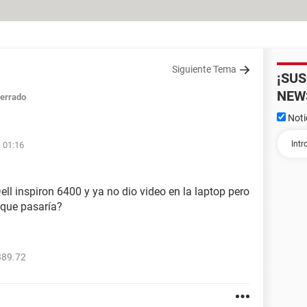
Siguiente Tema
¡SU
NEW
errado
Noti
s 01:16
ll inspiron 6400 y ya no dio video en la laptop pero
 que pasaría?
389.72