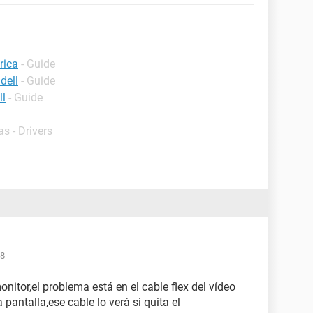
rica
- Guide
dell
- Guide
ll
- Guide
s - Drivers
18
itor,el problema está en el cable flex del vídeo
pantalla,ese cable lo verá si quita el