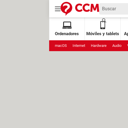
Ordenadores
Móviles y tablets
Ap
macOS
Internet
Hardware
Audio