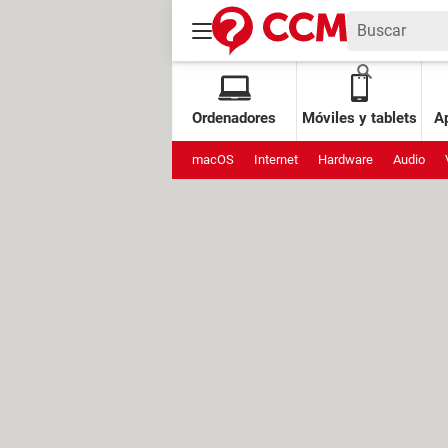
Ordenadores
Móviles y tablets
Ap
macOS
Internet
Hardware
Audio