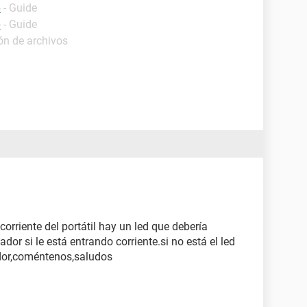
p
- Guide
p
- Guide
ón de archivos
corriente del portátil hay un led que debería
or si le está entrando corriente.si no está el led
dor,coméntenos,saludos