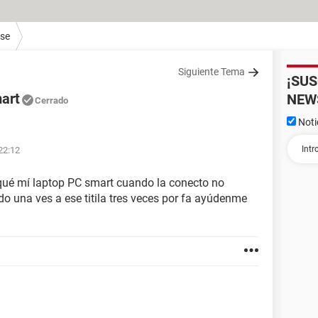
ase
Siguiente Tema
¡SU
art
NEW
Cerrado
Noti
22:12
 qué mí laptop PC smart cuando la conecto no
ido una ves a ese titila tres veces por fa ayúdenme