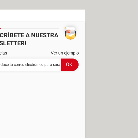
SCRÍBETE A NUESTRA
SLETTER!
cias
Ver un ejemplo