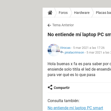
Foros
Hardware
Placas b
Tema Anterior
No entiende mí laptop PC sm
Virocas
- 5 mar 2021 a las 17:26
piratacrimson
-
5 mar 2021 a las 
Hola buenas x fa es para saber por
ensiende solo titila el led de ensend
para ver qué es lo que pasa
Compartir
Consulta también:
No entiende mí laptop PC smart