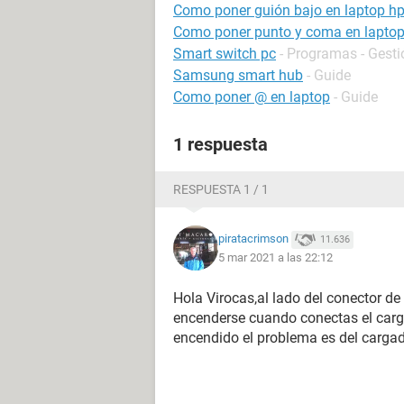
Como poner guión bajo en laptop h
Como poner punto y coma en lapto
Smart switch pc
- Programas - Gesti
Samsung smart hub
- Guide
Como poner @ en laptop
- Guide
1 respuesta
RESPUESTA 1 / 1
piratacrimson
11.636
5 mar 2021 a las 22:12
Hola Virocas,al lado del conector de 
encenderse cuando conectas el cargad
encendido el problema es del carga