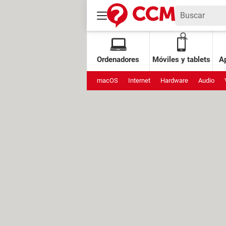
Ordenadores
Móviles y tablets
Ap
macOS
Internet
Hardware
Audio