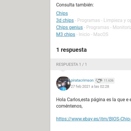
Consulta también:
Chips
3d chips
- Programas - Limpieza y o
Chips genius
- Programas - Monitori
M3 chips
- Inicio - MacOS
1 respuesta
RESPUESTA 1 / 1
piratacrimson
11.636
27 feb 2021 a las 02:28
Hola Carlos,esta página es la que e
coméntenos,
https://www.ebay.es/itm/BIOS-Ch