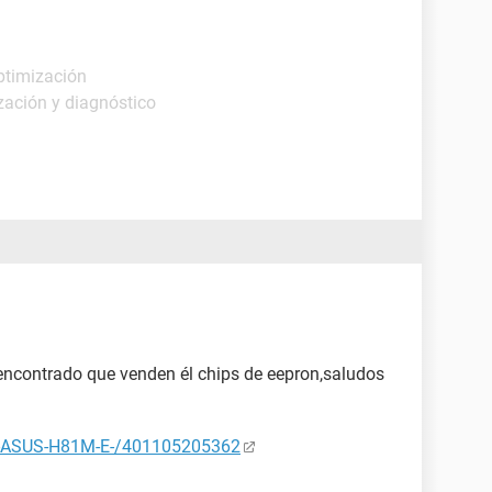
ptimización
zación y diagnóstico
 encontrado que venden él chips de eepron,saludos
ip-ASUS-H81M-E-/401105205362