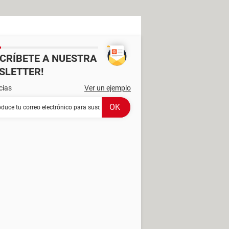
SCRÍBETE A NUESTRA
SLETTER!
cias
Ver un ejemplo