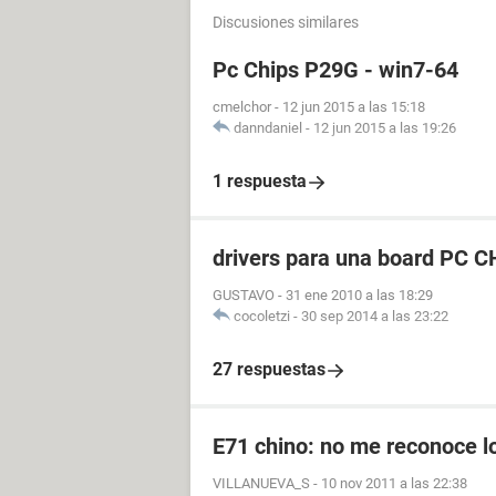
Discusiones similares
Pc Chips P29G - win7-64
cmelchor
-
12 jun 2015 a las 15:18
danndaniel
-
12 jun 2015 a las 19:26
1 respuesta
drivers para una board PC 
GUSTAVO
-
31 ene 2010 a las 18:29
cocoletzi
-
30 sep 2014 a las 23:22
27 respuestas
E71 chino: no me reconoce l
VILLANUEVA_S
-
10 nov 2011 a las 22:38