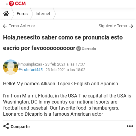
Foros
Internet
Tema Anterior
Siguiente Tema
Hola,nesesito saber como se pronuncia esto
escrio por favoooooooooor
Cerrado
kmpuinplazas
- 23 feb 2021 a las 17:07
stefani445
-
23 feb 2021 a las 18:02
Hello! My name's Allison. I speak English and Spanish
I'm from Miami, Florida, in the USA The capital of the USA is
Washington, DC In my country our national sports are
football and baseball Our favorite food is hamburgers.
Leonardo Dicaprio is a famous American actor
Compartir