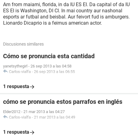
Am from maiami, florida, in da IU ES EI. Da capital of da IU
ES EI is Washington, DI CI. In mai country aur nashonal
esports ar futbal and beisbal. Aur feivort fud is amburgers.
Lionardo Dicaprio is a feimus american actor.
Discusiones similares
Cómo se pronuncia esta cantidad
yanetsythegirl
-
26 sep 2013 a las 04:58
Carlos-vialfa
-
26 sep 2013 a las 06:55
1 respuesta
cómo se pronuncia estos parrafos en inglés
Elder2012
-
21 mar 2013 a las 04:27
Carlos-vialfa
-
21 mar 2013 a las 04:49
1 respuesta