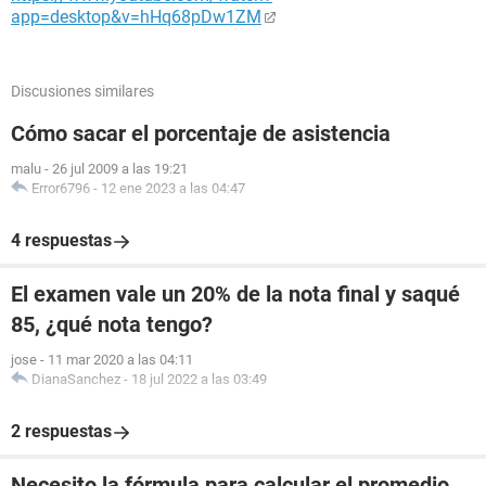
app=desktop&v=hHq68pDw1ZM
Discusiones similares
Cómo sacar el porcentaje de asistencia
malu
-
26 jul 2009 a las 19:21
Error6796
-
12 ene 2023 a las 04:47
4 respuestas
El examen vale un 20% de la nota final y saqué
85, ¿qué nota tengo?
jose
-
11 mar 2020 a las 04:11
DianaSanchez
-
18 jul 2022 a las 03:49
2 respuestas
Necesito la fórmula para calcular el promedio