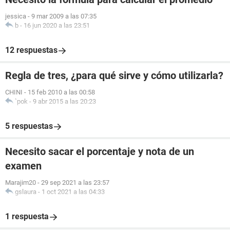
jessica
-
9 mar 2009 a las 07:35
b
-
16 jun 2020 a las 23:51
12 respuestas
Regla de tres, ¿para qué sirve y cómo utilizarla?
CHINI
-
15 feb 2010 a las 00:58
`pok
-
9 abr 2015 a las 20:23
5 respuestas
Necesito sacar el porcentaje y nota de un
examen
Marajim20
-
29 sep 2021 a las 23:57
gslaura
-
1 oct 2021 a las 04:33
1 respuesta