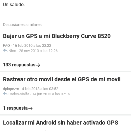
Un saludo.
Discusiones similares
Bajar un GPS a mi Blackberry Curve 8520
PAO
-
16 feb 2010 a las 22:22
Nico
-
28 nov 2013 a las 12:26
133 respuestas
Rastrear otro movil desde el GPS de mi movil
dplopezm
-
4 feb 2013 a las 03:52
Carlos-vialfa
-
14 jun 2013 a las 07:16
1 respuesta
Localizar mi Android sin haber activado GPS