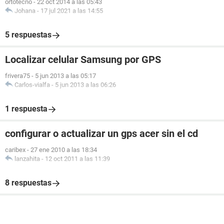
ortotecno
-
22 oct 2014 a las 05:43
Johana
-
17 jul 2021 a las 14:55
5 respuestas
Localizar celular Samsung por GPS
frivera75
-
5 jun 2013 a las 05:17
Carlos-vialfa
-
5 jun 2013 a las 06:26
1 respuesta
configurar o actualizar un gps acer sin el cd
caribex
-
27 ene 2010 a las 18:34
lanzahita
-
12 oct 2011 a las 11:39
8 respuestas