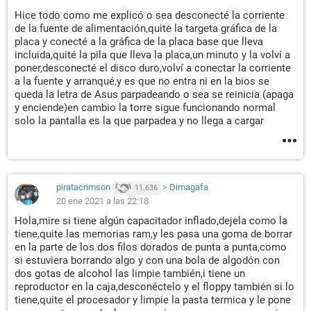
Hice todo como me explicó o sea desconecté la corriente
de la fuente de alimentación,quitė la targeta gráfica de la
placa y conecté a la gráfica de la placa base que lleva
incluida,quité la pila que lleva la placa,un minuto y la volví a
poner,desconecté el disco duro,volví a conectar la corriente
a la fuente y arranqué,y es que no entra ni en la bios se
queda la letra de Asus parpadeando o sea se reinicia (apaga
y enciende)en cambio la torre sigue funcionando normal
solo la pantalla es la que parpadea y no llega a cargar
piratacrimson
>
Dimagafa
11.636
20 ene 2021 a las 22:18
Hola,mire si tiene algún capacitador inflado,dejela como la
tiene,quite las memorias ram,y les pasa una goma de borrar
en la parte de los dos filos dorados de punta a punta,como
si estuviera borrando algo y con una bola de algodón con
dos gotas de alcohol las limpie también,i tiene un
reproductor en la caja,desconéctelo y el floppy también si lo
tiene,quite el procesador y limpie la pasta termica y le pone