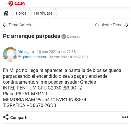
Foros
Hardware
Tema Anterior
Siguiente Tema
Pc arranque parpadea
Cerrado
Dimagafa
- 18 ene 2021 a las 22:38
piratacrimson
-
20 ene 2021 a las 23:10
En Mi pc no llega ni aparecer la pantalla de bios se queda
parpadeando el encendido o sea apaga y enciende
continuamente, si me pueden ayudar Gracias
INTEL PENTIUM CPU G2030 @3.0GHZ
Placa P8H61-MXR 2.0
MEMORIA RAM 99U5474 KVR13N9S8/4
T.GRAFICA HD6670 2GD3
Compartir