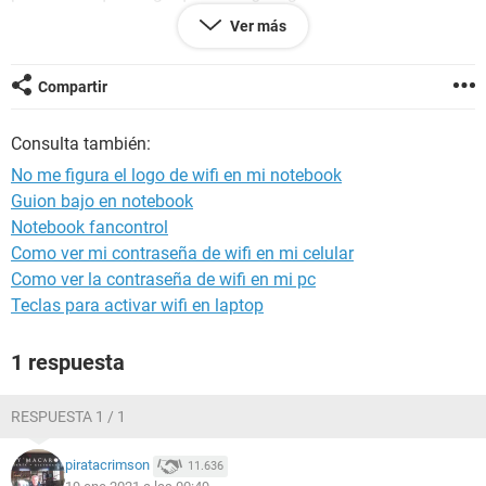
para que me ayude? o es que el tipo este que me "me
Ver más
arreglo" la notebook me ha estafado poniendo un disco duro
malogrado? estoy muy incomoda y molesta. le he dicho que
venga a solucionarlo y siempre lo aplaza, quiero hacerlo yo
Compartir
misma y no verle su cara, estoy harta de la gente abusiva.
Consulta también:
No me figura el logo de wifi en mi notebook
Guion bajo en notebook
Notebook fancontrol
Como ver mi contraseña de wifi en mi celular
Como ver la contraseña de wifi en mi pc
Teclas para activar wifi en laptop
1 respuesta
RESPUESTA 1 / 1
piratacrimson
11.636