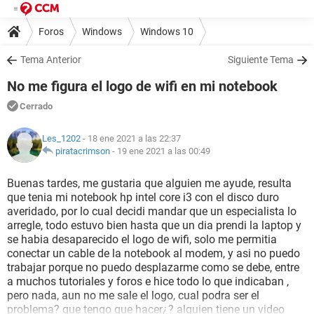
Foros
Windows
Windows 10
Tema Anterior
Siguiente Tema
No me figura el logo de wifi en mi notebook
Cerrado
Les_1202
- 18 ene 2021 a las 22:37
piratacrimson
-
19 ene 2021 a las 00:49
Buenas tardes, me gustaria que alguien me ayude, resulta
que tenia mi notebook hp intel core i3 con el disco duro
averidado, por lo cual decidi mandar que un especialista lo
arregle, todo estuvo bien hasta que un dia prendi la laptop y
se habia desaparecido el logo de wifi, solo me permitia
conectar un cable de la notebook al modem, y asi no puedo
trabajar porque no puedo desplazarme como se debe, entre
a muchos tutoriales y foros e hice todo lo que indicaban ,
pero nada, aun no me sale el logo, cual podra ser el
problema? que tengo que hacer¿? alguien tiene un video