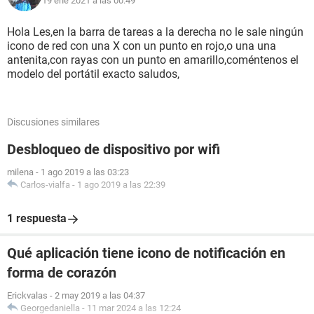
19 ene 2021 a las 00:49
Hola Les,en la barra de tareas a la derecha no le sale ningún
icono de red con una X con un punto en rojo,o una una
antenita,con rayas con un punto en amarillo,coméntenos el
modelo del portátil exacto saludos,
Discusiones similares
Desbloqueo de dispositivo por wifi
milena
-
1 ago 2019 a las 03:23
Carlos-vialfa
-
1 ago 2019 a las 22:39
1 respuesta
Qué aplicación tiene icono de notificación en
forma de corazón
Erickvalas
-
2 may 2019 a las 04:37
Georgedaniella
-
11 mar 2024 a las 12:24