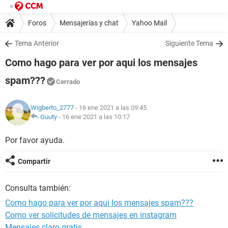
Foros
Mensajerías y chat
Yahoo Mail
Tema Anterior
Siguiente Tema
Como hago para ver por aqui los mensajes
spam???
Cerrado
Wigberto_2777
- 16 ene 2021 a las 09:45
Guuty
-
16 ene 2021 a las 10:17
Por favor ayuda.
Compartir
Consulta también:
Como hago para ver por aqui los mensajes spam???
Como ver solicitudes de mensajes en instagram
Mensajes claro gratis