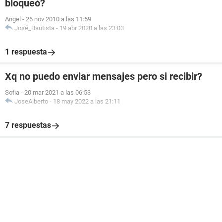
bloqueó?
Angel
-
26 nov 2010 a las 11:59
José_Bautista
-
19 abr 2020 a las 23:03
1 respuesta
Xq no puedo enviar mensajes pero si recibir?
Sofia
-
20 mar 2021 a las 06:53
JoseAlberto
-
18 may 2022 a las 21:11
7 respuestas