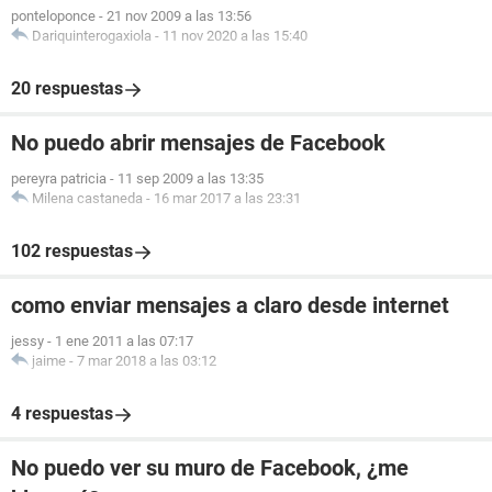
ponteloponce
-
21 nov 2009 a las 13:56
Dariquinterogaxiola
-
11 nov 2020 a las 15:40
20 respuestas
No puedo abrir mensajes de Facebook
pereyra patricia
-
11 sep 2009 a las 13:35
Milena castaneda
-
16 mar 2017 a las 23:31
102 respuestas
como enviar mensajes a claro desde internet
jessy
-
1 ene 2011 a las 07:17
jaime
-
7 mar 2018 a las 03:12
4 respuestas
No puedo ver su muro de Facebook, ¿me