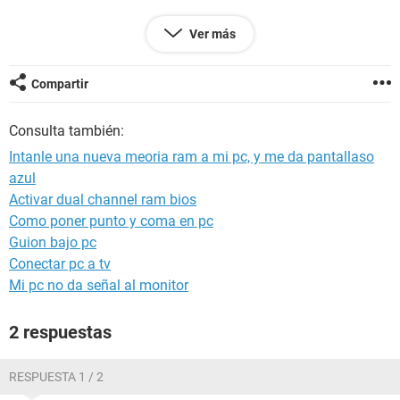
ALGUIEN ME PUEDE CONTESTAR LA PREGUNTA? muchas
Ver más
gracias ????
Compartir
Configuración:
Windows / Edge 87.0.664.75
Consulta también:
Intanle una nueva meoria ram a mi pc, y me da pantallaso
azul
Activar dual channel ram bios
Como poner punto y coma en pc
Guion bajo pc
Conectar pc a tv
Mi pc no da señal al monitor
2 respuestas
RESPUESTA 1 / 2