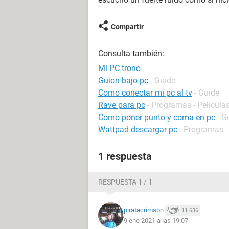
Compartir
Consulta también:
Mi PC trono
Guion bajo pc
- Guide
Como conectar mi pc al tv
- Guide
Rave para pc
- Programas - Películas
Como poner punto y coma en pc
- G
Wattpad descargar pc
- Programas -
1 respuesta
RESPUESTA 1 / 1
piratacrimson
11.636
9 ene 2021 a las 19:07