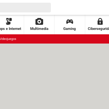
ps e Internet
Multimedia
Gaming
Cibersegurid
Videojuegos