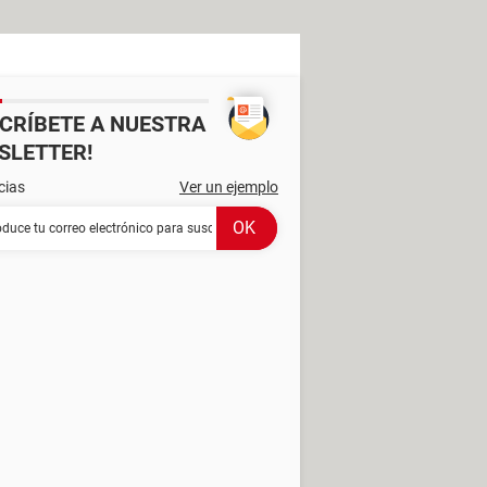
SCRÍBETE A NUESTRA
SLETTER!
cias
Ver un ejemplo