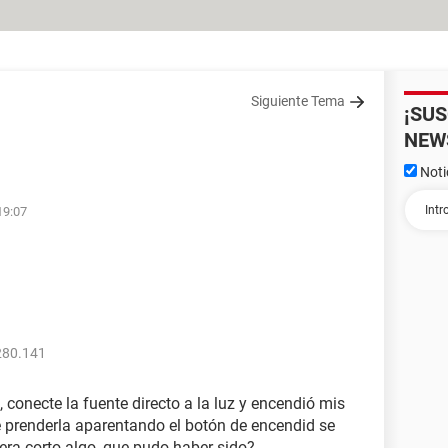
Siguiente Tema
¡SU
NEW
Noti
19:07
280.141
conecte la fuente directo a la luz y encendió mis
prenderla aparentando el botón de encendid se
era corto algo, que pudo haber sido?