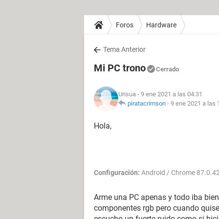
Foros
Hardware
Tema Anterior
Mi PC trono
Cerrado
Urisua
- 9 ene 2021 a las 04:31
piratacrimson
-
9 ene 2021 a las 
Hola,
Configuración:
Android / Chrome 87.0.4
Arme una PC apenas y todo iba bien, 
componentes rgb pero cuando quise 
escucho un fuerte ruido como si hici