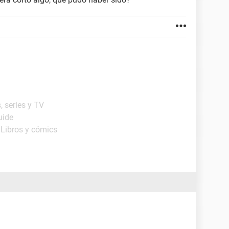
, series y TV
uide
 Libros y cómics