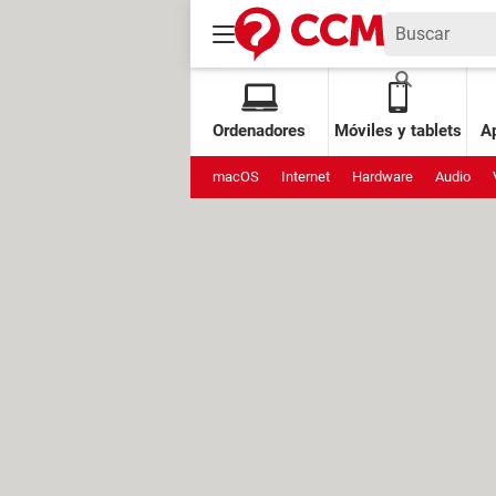
Ordenadores
Móviles y tablets
Ap
macOS
Internet
Hardware
Audio