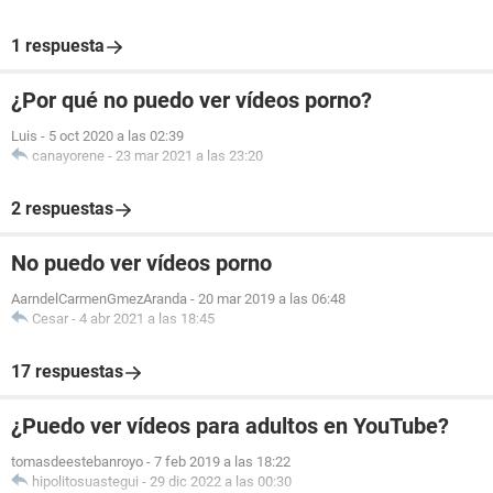
1 respuesta
¿Por qué no puedo ver vídeos porno?
Luis
-
5 oct 2020 a las 02:39
canayorene
-
23 mar 2021 a las 23:20
2 respuestas
No puedo ver vídeos porno
AarndelCarmenGmezAranda
-
20 mar 2019 a las 06:48
Cesar
-
4 abr 2021 a las 18:45
17 respuestas
¿Puedo ver vídeos para adultos en YouTube?
tomasdeestebanroyo
-
7 feb 2019 a las 18:22
hipolitosuastegui
-
29 dic 2022 a las 00:30