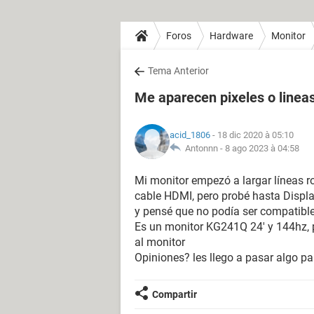
Foros
Hardware
Monitor
Tema Anterior
Me aparecen pixeles o lineas
acid_1806
- 18 dic 2020 à 05:10
Antonnn -
8 ago 2023 à 04:58
Mi monitor empezó a largar líneas ro
cable HDMI, pero probé hasta Displa
y pensé que no podía ser compatible.
Es un monitor KG241Q 24' y 144hz, p
al monitor
Opiniones? les llego a pasar algo p
Compartir