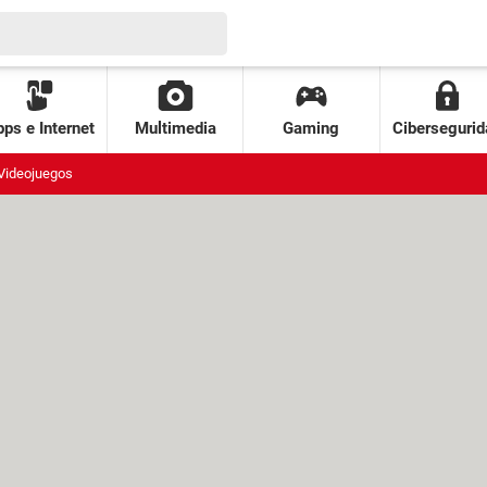
ps e Internet
Multimedia
Gaming
Cibersegurid
Videojuegos