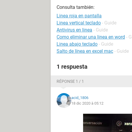
Consulta también:
Linea roja en pantalla
Linea vertical teclado
- Guide
Antivirus en linea
- Guide
Como eliminar una linea en word
- 
Linea abajo teclado
- Guide
Salto de línea en excel mac
- Guide
1 respuesta
RÉPONSE 1 / 1
acid_1806
18 dic 2020 à 05:12