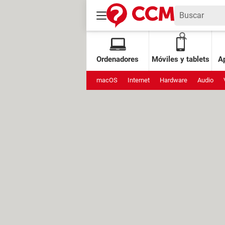
Ordenadores
Móviles y tablets
Ap
macOS
Internet
Hardware
Audio