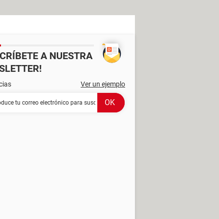
SCRÍBETE A NUESTRA
SLETTER!
cias
Ver un ejemplo