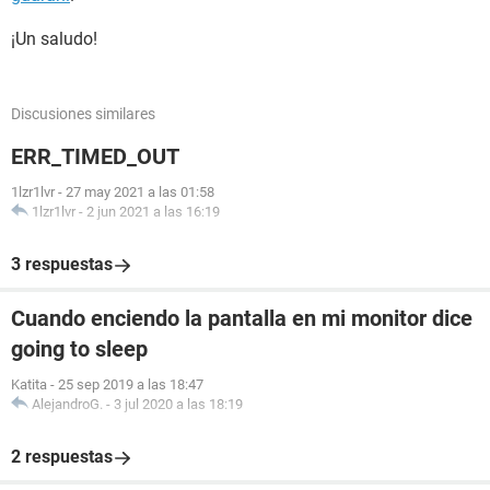
¡Un saludo!
Discusiones similares
ERR_TIMED_OUT
1lzr1lvr
-
27 may 2021 a las 01:58
1lzr1lvr
-
2 jun 2021 a las 16:19
3 respuestas
Cuando enciendo la pantalla en mi monitor dice
going to sleep
Katita
-
25 sep 2019 a las 18:47
AlejandroG.
-
3 jul 2020 a las 18:19
2 respuestas