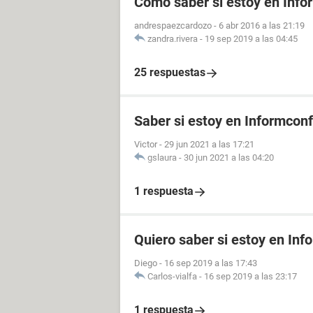
Cómo saber si estoy en Info
andrespaezcardozo
-
6 abr 2016 a las 21:19
zandra.rivera
-
19 sep 2019 a las 04:45
25 respuestas
Saber si estoy en Informconf
Victor
-
29 jun 2021 a las 17:21
gslaura
-
30 jun 2021 a las 04:20
1 respuesta
Quiero saber si estoy en Inf
Diego
-
16 sep 2019 a las 17:43
Carlos-vialfa
-
16 sep 2019 a las 23:17
1 respuesta