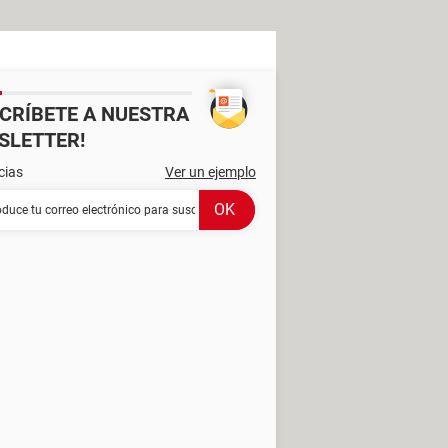
SCRÍBETE A NUESTRA
SLETTER!
cias
Ver un ejemplo