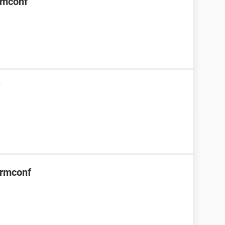
rmconf
ormconf