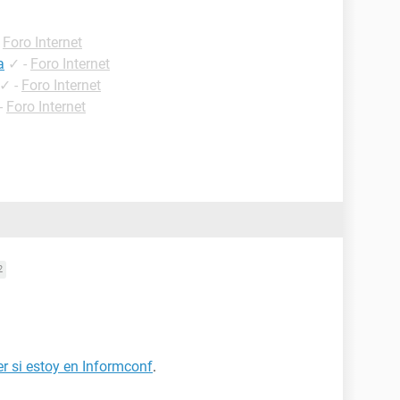
-
Foro Internet
a
✓
-
Foro Internet
✓
-
Foro Internet
-
Foro Internet
2
 si estoy en Informconf
.