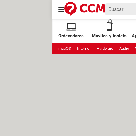
Ordenadores
Móviles y tablets
Ap
macOS
Internet
Hardware
Audio