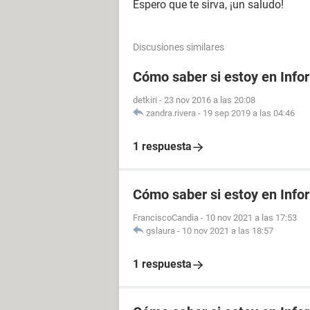
Espero que te sirva, ¡un saludo!
Discusiones similares
Cómo saber si estoy en Info
detkiri
-
23 nov 2016 a las 20:08
zandra.rivera
-
19 sep 2019 a las 04:46
1 respuesta
Cómo saber si estoy en Info
FranciscoCandia
-
10 nov 2021 a las 17:53
gslaura
-
10 nov 2021 a las 18:57
1 respuesta