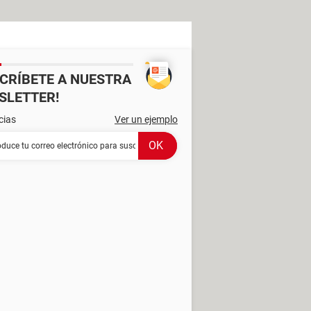
SCRÍBETE A NUESTRA
SLETTER!
cias
Ver un ejemplo