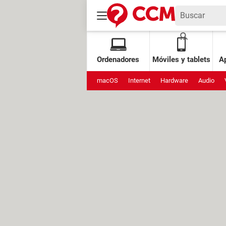
Ordenadores
Móviles y tablets
Ap
macOS
Internet
Hardware
Audio