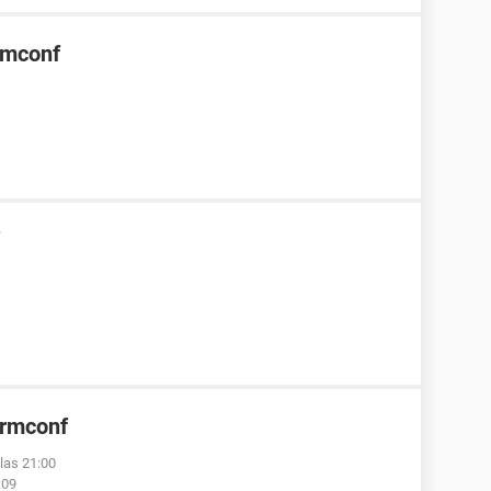
rmconf
ormconf
las 21:00
:09