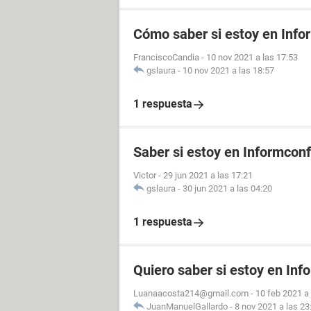
Cómo saber si estoy en Info
FranciscoCandia
-
10 nov 2021 a las 17:53
gslaura
-
10 nov 2021 a las 18:57
1 respuesta
Saber si estoy en Informconf
Victor
-
29 jun 2021 a las 17:21
gslaura
-
30 jun 2021 a las 04:20
1 respuesta
Quiero saber si estoy en Inf
Luanaacosta214@gmail.com
-
10 feb 2021 a 
JuanManuelGallardo
-
8 nov 2021 a las 23