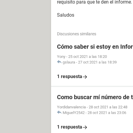
requisito para que te den el informe.
Saludos
Discusiones similares
Cómo saber si estoy en Info
Yony
-
25 oct 2021 a las 18:20
gslaura
-
27 oct 2021 a las 18:39
1 respuesta
Como buscar mí número de t
Yordidanvalencia
-
28 oct 2021 a las 22:48
MiguelY2542
-
28 oct 2021 a las 23:06
1 respuesta