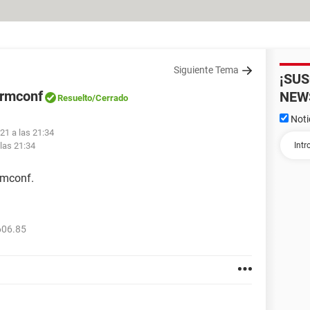
Siguiente Tema
¡SU
ormconf
NEW
Resuelto
/Cerrado
Noti
21 a las 21:34
 las 21:34
ormconf.
606.85