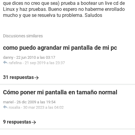
que dices no creo que sea) prueba a bootear un live cd de
Linux y haz pruebas. Bueno espero no haberme enrollado
mucho y que se resuelva tu problema. Saludos
Discusiones similares
como puedo agrandar mi pantalla de mi pc
danny
-
22 jun 2010 a las 03:17
rafelina
-
21 sep 2019 a las 23:37
31 respuestas
Cómo poner mi pantalla en tamaño normal
mariel
-
26 dic 2009 a las 19:54
rosalia
-
30 mar 2023 a las 04:02
9 respuestas