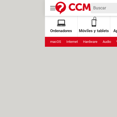
Ordenadores
Móviles y tablets
Ap
macOS
Internet
Hardware
Audio