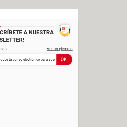
SCRÍBETE A NUESTRA
SLETTER!
cias
Ver un ejemplo