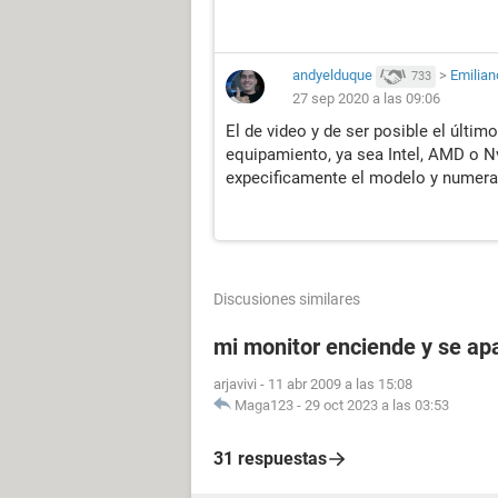
andyelduque
>
Emilia
733
27 sep 2020 a las 09:06
El de video y de ser posible el últi
equipamiento, ya sea Intel, AMD o N
expecificamente el modelo y numerac
Discusiones similares
mi monitor enciende y se a
arjavivi
-
11 abr 2009 a las 15:08
Maga123
-
29 oct 2023 a las 03:53
31 respuestas