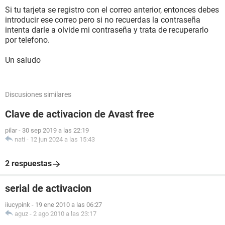
Si tu tarjeta se registro con el correo anterior, entonces debes
introducir ese correo pero si no recuerdas la contraseña
intenta darle a olvide mi contraseña y trata de recuperarlo
por telefono.
Un saludo
Discusiones similares
Clave de activacion de Avast free
pilar
-
30 sep 2019 a las 22:19
nati
-
12 jun 2024 a las 15:43
2 respuestas
serial de activacion
iiucypink
-
19 ene 2010 a las 06:27
aguz
-
2 ago 2010 a las 23:17