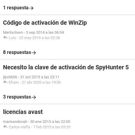
1 respuesta
Código de activación de WinZip
Merloclown
-
3 sep 2014 a las 06:04
Luis
-
22 may 2019 a las 02:38
8 respuestas
Necesito la clave de activación de SpyHunter 5
jlpv6606
-
31 oct 2019 a las 23:11
Efrain
-
21 abr 2020 a las 19:06
3 respuestas
licencias avast
marisandovalr
-
30 ene 2013 a las 22:00
Carlos-vialfa
-
7 feb 2013 a las 03:33