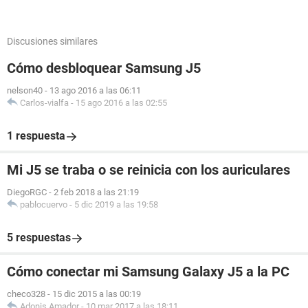
Discusiones similares
Cómo desbloquear Samsung J5
nelson40
-
13 ago 2016 a las 06:11
Carlos-vialfa
-
15 ago 2016 a las 02:55
1 respuesta
Mi J5 se traba o se reinicia con los auriculares
DiegoRGC
-
2 feb 2018 a las 21:19
pablocuervo
-
5 dic 2019 a las 19:58
5 respuestas
Cómo conectar mi Samsung Galaxy J5 a la PC
checo328
-
15 dic 2015 a las 00:19
Adonis Amador
-
10 mar 2017 a las 18:11