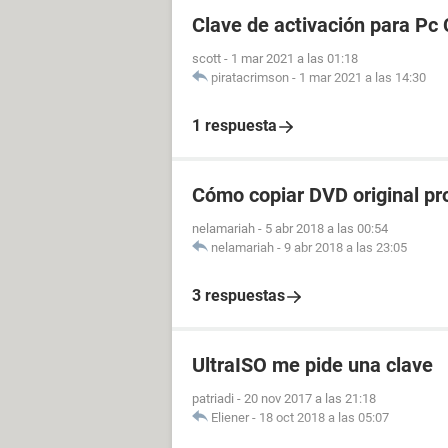
Clave de activación para Pc 
scott
-
1 mar 2021 a las 01:18
piratacrimson
-
1 mar 2021 a las 14:30
1 respuesta
Cómo copiar DVD original pro
nelamariah
-
5 abr 2018 a las 00:54
nelamariah
-
9 abr 2018 a las 23:05
3 respuestas
UltraISO me pide una clave
patriadi
-
20 nov 2017 a las 21:18
Eliener
-
18 oct 2018 a las 05:07