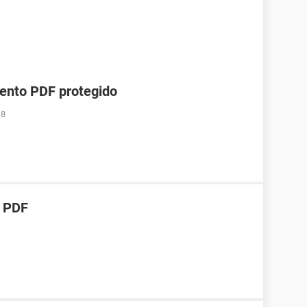
mento PDF protegido
18
e PDF