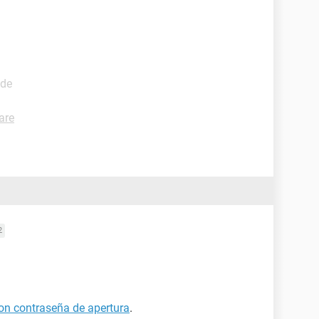
ide
are
2
on contraseña de apertura
.