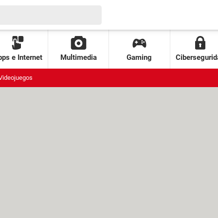
ps e Internet
Multimedia
Gaming
Cibersegurid
Videojuegos