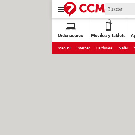
Ordenadores
Móviles y tablets
Ap
macOS
Internet
Hardware
Audio