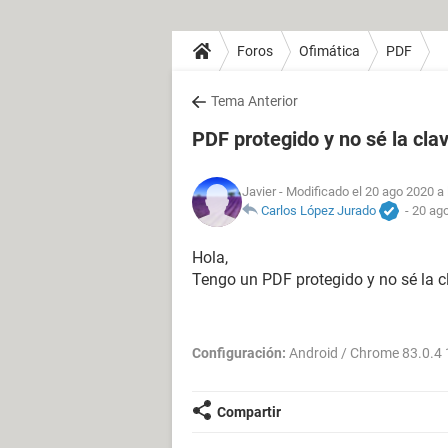
Foros
Ofimática
PDF
Tema Anterior
PDF protegido y no sé la cla
Javier
- Modificado el 20 ago 2020 a 
Carlos López Jurado
-
20 ago
Hola,
Tengo un PDF protegido y no sé la c
Configuración:
Android / Chrome 83.0.4
Compartir