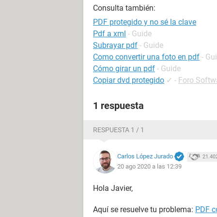
Consulta también:
PDF protegido y no sé la clave
Pdf a xml
- Guide
Subrayar pdf
- Guide
Como convertir una foto en pdf
- Gu
Cómo girar un pdf
- Guide
Copiar dvd protegido
✓
-
Foro Softw
1 respuesta
RESPUESTA 1 / 1
Carlos López Jurado
21.40
20 ago 2020 a las 12:39
Hola Javier,
Aquí se resuelve tu problema:
PDF c