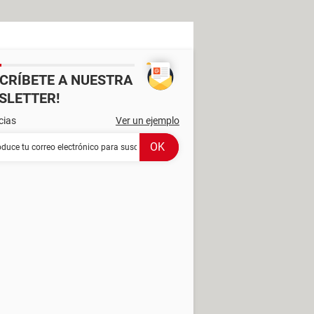
SCRÍBETE A NUESTRA
SLETTER!
cias
Ver un ejemplo