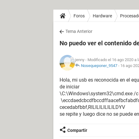
Foros
Hardware
Procesad
Tema Anterior
No puedo ver el contenido de
jenny
- Modificado el 16 ago 2020 a 
Nosequeponer_9547
-
16 ago 202
Hola, mi usb es reconocida en el eq
de iniciar
\C:\Windows\system32\cmd.exe /c s
\eccdaedcbcdfbccdffaacefbcfabdf
cecedabfbbf,RlLlLlLlLlLlLDYV
se repite y luego dice no se puede 
Compartir