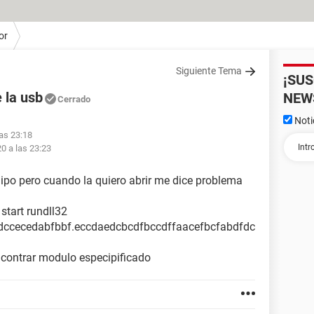
or
Siguiente Tema
¡SU
 la usb
NEW
Cerrado
Noti
las 23:18
0 a las 23:23
uipo pero cuando la quiero abrir me dice problema
tart rundll32
dccecedabfbbf.eccdaedcbcdfbccdffaacefbcfabdfdc
encontrar modulo especipificado