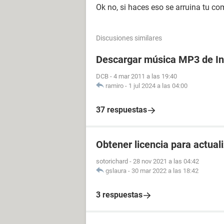
Ok no, si haces eso se arruina tu c
Discusiones similares
Descargar música MP3 de In
DCB
-
4 mar 2011 a las 19:40
ramiro
-
1 jul 2024 a las 04:00
37 respuestas
Obtener licencia para actua
sotorichard
-
28 nov 2021 a las 04:42
gslaura
-
30 mar 2022 a las 18:42
3 respuestas