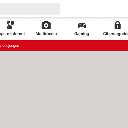
ps e Internet
Multimedia
Gaming
Cibersegurid
Videojuegos