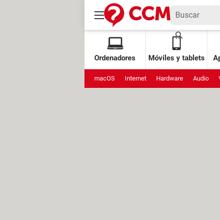
Ordenadores
Móviles y tablets
Ap
macOS
Internet
Hardware
Audio