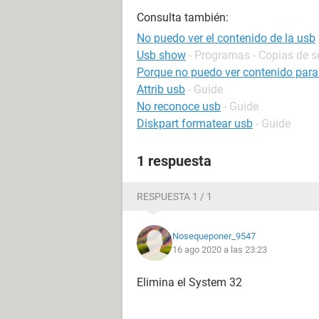
Consulta también:
No puedo ver el contenido de la usb
Usb show
- Programas - Copias de s
Porque no puedo ver contenido para
Attrib usb
- Guide
No reconoce usb
- Guide
Diskpart formatear usb
- Guide
1 respuesta
RESPUESTA 1 / 1
Nosequeponer_9547
16 ago 2020 a las 23:23
Elimina el System 32