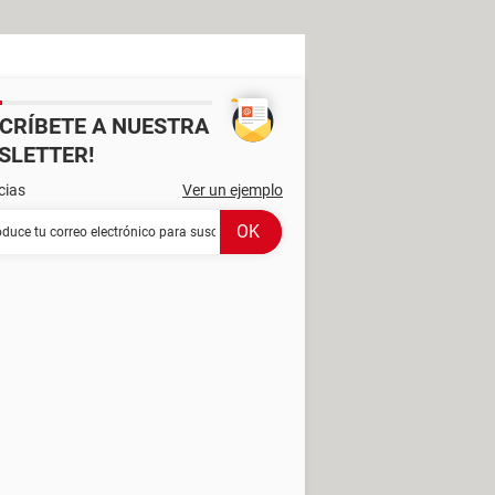
SCRÍBETE A NUESTRA
SLETTER!
cias
Ver un ejemplo