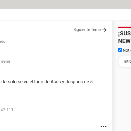
Siguiente Tema
¡SU
NEW
ado
Noti
 09:08
rla solo se ve el logo de Asus y despues de 5
147.111