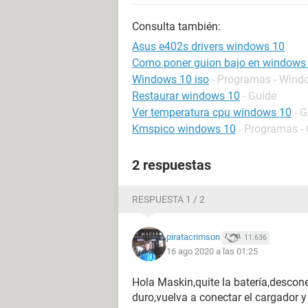
Consulta también:
Asus e402s drivers windows 10
Como poner guion bajo en windows
Windows 10 iso
- Programas - Wind
Restaurar windows 10
- Guide
Ver temperatura cpu windows 10
- 
Kmspico windows 10
- Programas - 
2 respuestas
RESPUESTA 1 / 2
piratacrimson
11.636
16 ago 2020 a las 01:25
Hola Maskin,quite la batería,desconec
duro,vuelva a conectar el cargador 