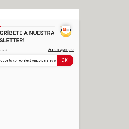
SCRÍBETE A NUESTRA
SLETTER!
cias
Ver un ejemplo