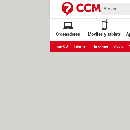
Ordenadores
Móviles y tablets
Ap
macOS
Internet
Hardware
Audio