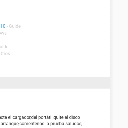
 10
- Guide
ows
Guide
Otros
te el cargador,del portátil,quite el disco
y arranque,coméntenos la prueba saludos,