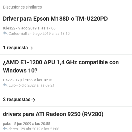
Discusiones similares
Driver para Epson M188D o TM-U220PD
rules22
-
9 ago 2019 a las 17:06
Carlos-vialfa
-
9 ago 2019 a las 18:15
1 respuesta
¿AMD E1-1200 APU 1,4 GHz compatible con
Windows 10?
David
-
17 jul 2022 a las 16:15
Lulo
-
6 dic 2023 a las 09:21
2 respuestas
drivers para ATI Radeon 9250 (RV280)
pako
-
5 jun 2009 a las 20:55
deres
-
29 abr 2012 a las 21:08