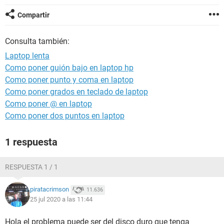
Compartir
Consulta también:
Laptop lenta
Como poner guión bajo en laptop hp
Como poner punto y coma en laptop
Como poner grados en teclado de laptop
Como poner @ en laptop
Como poner dos puntos en laptop
1 respuesta
RESPUESTA 1 / 1
piratacrimson
11.636
25 jul 2020 a las 11:44
Hola el problema puede ser del disco duro que tenga