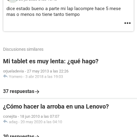
dice estado bueno a parte mi lap lacompre hace 5 mese
mas o menos no tiene tanto tiempo
Discusiones similares
Mi tablet es muy lenta: ¿qué hago?
orjueladevia
-
27 may 2013 a las 22:26
Yomero
-
3 abr 2018 a las 19:03
37 respuestas
¿Cómo hacer la arroba en una Lenovo?
conejita
-
18 jun 2010 a las 07:07
adag
-
20 may 2020 a las 04:10
30 respuestas