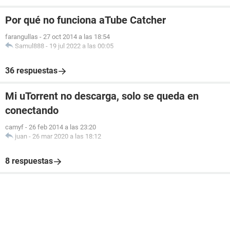
Por qué no funciona aTube Catcher
farangullas
-
27 oct 2014 a las 18:54
Samul888
-
19 jul 2022 a las 00:05
36 respuestas
Mi uTorrent no descarga, solo se queda en
conectando
camyf
-
26 feb 2014 a las 23:20
juan
-
26 mar 2020 a las 18:12
8 respuestas