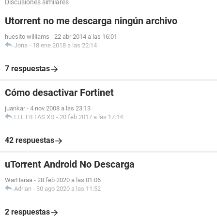
Discusiones similares
Utorrent no me descarga ningún archivo
huesito williams
-
22 abr 2014 a las 16:01
Jona
-
18 ene 2018 a las 22:14
7 respuestas
Cómo desactivar Fortinet
juankar
-
4 nov 2008 a las 23:13
ELL FIFFAS XD
-
20 feb 2017 a las 17:14
42 respuestas
uTorrent Android No Descarga
WarHaraa
-
28 feb 2020 a las 01:06
Adrian
-
30 ago 2020 a las 11:52
2 respuestas