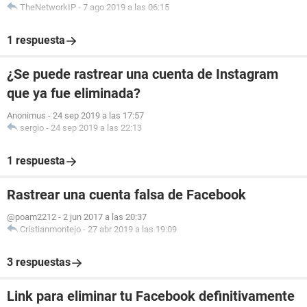
TheNetworkIP
-
7 ago 2019 a las 06:15
1 respuesta
¿Se puede rastrear una cuenta de Instagram
que ya fue eliminada?
Anonimus
-
24 sep 2019 a las 17:57
sergio
-
24 sep 2019 a las 22:13
1 respuesta
Rastrear una cuenta falsa de Facebook
@poam2212
-
2 jun 2017 a las 20:37
Cristianmontejo
-
27 abr 2019 a las 19:09
3 respuestas
Link para eliminar tu Facebook definitivamente