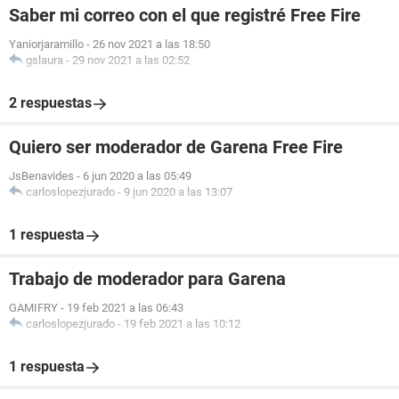
Saber mi correo con el que registré Free Fire
Yaniorjaramillo
-
26 nov 2021 a las 18:50
gslaura
-
29 nov 2021 a las 02:52
2 respuestas
Quiero ser moderador de Garena Free Fire
JsBenavides
-
6 jun 2020 a las 05:49
carloslopezjurado
-
9 jun 2020 a las 13:07
1 respuesta
Trabajo de moderador para Garena
GAMIFRY
-
19 feb 2021 a las 06:43
carloslopezjurado
-
19 feb 2021 a las 10:12
1 respuesta