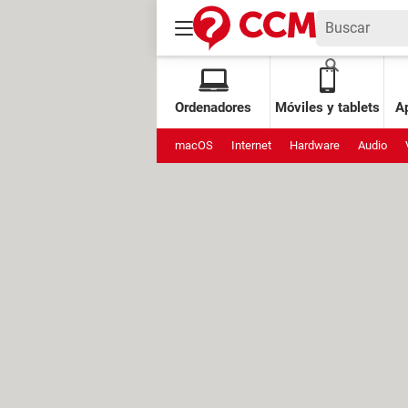
Ordenadores
Móviles y tablets
Ap
macOS
Internet
Hardware
Audio