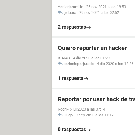
Yaniorjaramillo
-
26 nov 2021 a las 18:50
gslaura
-
29 nov 2021 a las 02:52
2 respuestas
Quiero reportar un hacker
ISAIAS
-
4 dic 2020 a las 01:29
carloslopezjurado
-
4 dic 2020 a las 12:26
1 respuesta
Reportar por usar hack de tr
Rodri
-
6 jul 2020 a las 07:14
Hugo
-
9 sep 2020 a las 11:17
8 respuestas