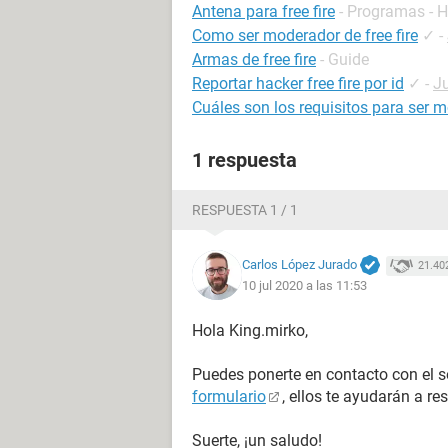
Antena para free fire
- Programas - 
Como ser moderador de free fire
✓
-
Armas de free fire
- Guide
Reportar hacker free fire por id
✓
-
Ju
Cuáles son los requisitos para ser 
1 respuesta
RESPUESTA 1 / 1
Carlos López Jurado
21.40
10 jul 2020 a las 11:53
Hola King.mirko,
Puedes ponerte en contacto con el s
formulario
, ellos te ayudarán a re
Suerte, ¡un saludo!