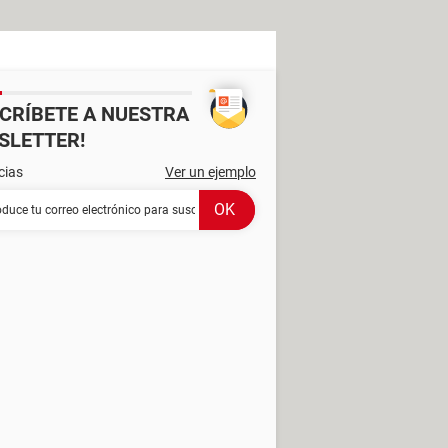
SCRÍBETE A NUESTRA
SLETTER!
cias
Ver un ejemplo