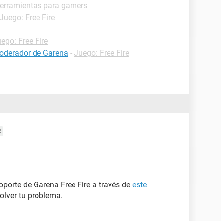
Herramientas para gamers
Juego: Free Fire
ego: Free Fire
moderador de Garena
-
Juego: Free Fire
2
oporte de Garena Free Fire a través de
este
solver tu problema.