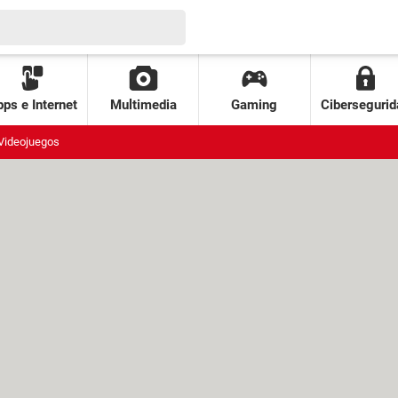
ps e Internet
Multimedia
Gaming
Cibersegurid
Videojuegos