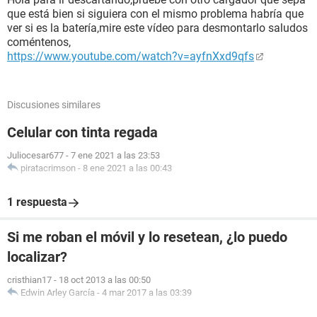
que está bien si siguiera con el mismo problema habría que
ver si es la batería,mire este vídeo para desmontarlo saludos
coméntenos,
https://www.youtube.com/watch?v=ayfnXxd9qfs
Discusiones similares
Celular con tinta regada
Juliocesar677
-
7 ene 2021 a las 23:53
piratacrimson
-
8 ene 2021 a las 00:43
1 respuesta
Si me roban el móvil y lo resetean, ¿lo puedo
localizar?
cristhian17
-
18 oct 2013 a las 00:50
Edwin Arley García
-
4 mar 2017 a las 03:39